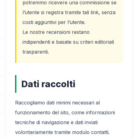
potremmo ricevere una commissione se
l’utente si registra tramite tali link, senza
costi aggiuntivi per l’utente.
Le nostre recensioni restano
indipendenti e basate su criteri editoriali
trasparenti.
Dati raccolti
Raccogliamo dati minimi necessari al
funzionamento del sito, come informazioni
tecniche di navigazione e dati inviati
volontariamente tramite modulo contatti.