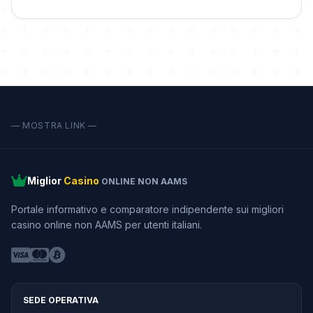
— MOSTRA LINK —
Miglior
Casino
ONLINE NON AAMS
Portale informativo e comparatore indipendente sui migliori
casino online non AAMS per utenti italiani.
SEDE OPERATIVA