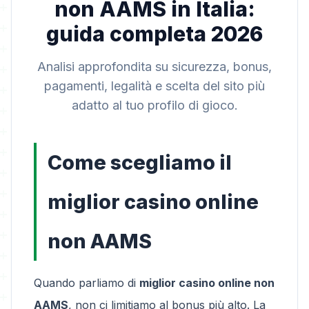
non AAMS in Italia:
guida completa 2026
Analisi approfondita su sicurezza, bonus,
pagamenti, legalità e scelta del sito più
adatto al tuo profilo di gioco.
Come scegliamo il
miglior casino online
non AAMS
Quando parliamo di
miglior casino online non
AAMS
, non ci limitiamo al bonus più alto. La