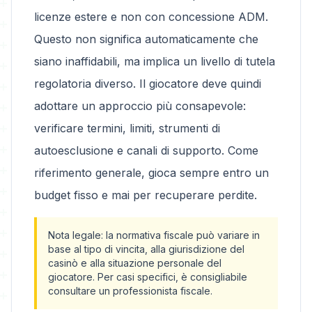
licenze estere e non con concessione ADM.
Questo non significa automaticamente che
siano inaffidabili, ma implica un livello di tutela
regolatoria diverso. Il giocatore deve quindi
adottare un approccio più consapevole:
verificare termini, limiti, strumenti di
autoesclusione e canali di supporto. Come
riferimento generale, gioca sempre entro un
budget fisso e mai per recuperare perdite.
Nota legale: la normativa fiscale può variare in
base al tipo di vincita, alla giurisdizione del
casinò e alla situazione personale del
giocatore. Per casi specifici, è consigliabile
consultare un professionista fiscale.