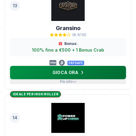
Payout speed: 1-3 hours
13
Casino Games: 5000+
DA SAPERE
Gransino
Limited traditional payment methods
(8.9/10)
Bonus:
100% fino a €500 + 1 Bonus Crab
PAYSAFE
GIOCA ORA
Più info
IDEALE PER HIGH ROLLER
PERCHÉ CI PIACE
RTP: 97%
Min Deposit: €5
Payout speed: Under 1 hour
14
Casino Games: 5000+
DA SAPERE