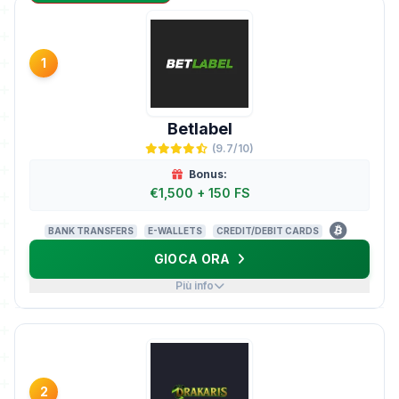
1
Betlabel
(9.7/10)
Bonus:
€1,500 + 150 FS
BANK TRANSFERS
E-WALLETS
CREDIT/DEBIT CARDS
GIOCA ORA
Più info
PERCHÉ CI PIACE
RTP: Up to 97%
Min Deposit: €10
Payout Speed: 1–24 Hours
2