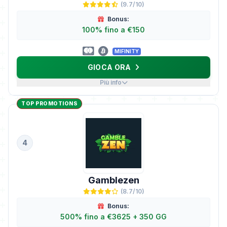
(9.7/10)
Bonus:
100% fino a €150
MIFINITY
GIOCA ORA
Più info
TOP PROMOTIONS
PERCHÉ CI PIACE
RTP: Up to 97%
Min Deposit: €10
Payout Speed: 1–24 Hours
4
Casino Games: 8000+
DA SAPERE
Gamblezen
Lack of mobile app
(8.7/10)
Bonus:
500% fino a €3625 + 350 GG