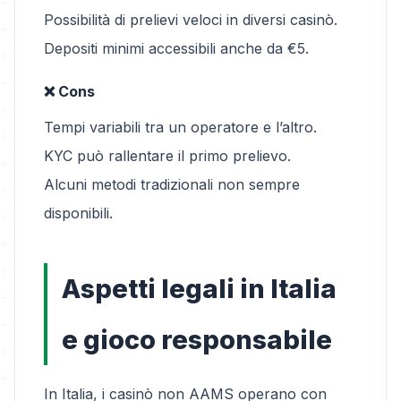
Possibilità di prelievi veloci in diversi casinò.
Depositi minimi accessibili anche da €5.
❌ Cons
Tempi variabili tra un operatore e l’altro.
KYC può rallentare il primo prelievo.
Alcuni metodi tradizionali non sempre
disponibili.
Aspetti legali in Italia
e gioco responsabile
In Italia, i casinò non AAMS operano con