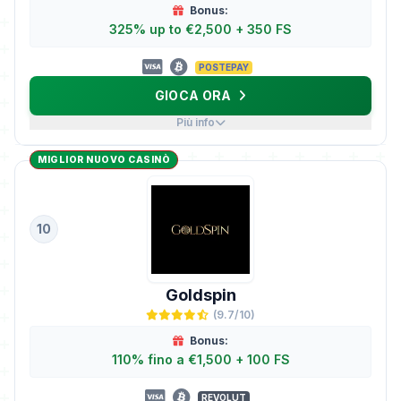
Bonus:
325% up to €2,500 + 350 FS
POSTEPAY
GIOCA ORA
Più info
MIGLIOR NUOVO CASINÒ
PERCHÉ CI PIACE
RTP: 96%
Min Deposit: €10
Payout speed: 1-24 hours
10
Casino Games: 6000+
DA SAPERE
Goldspin
No free spins in welcome bonus
(9.7/10)
Bonus:
110% fino a €1,500 + 100 FS
REVOLUT