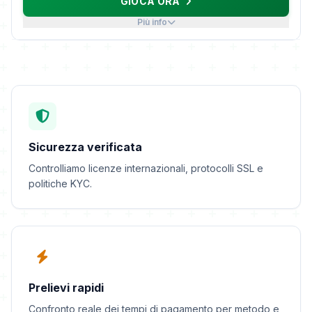
GIOCA ORA
Più info
PERCHÉ CI PIACE
RTP: 96%
Min Deposit: €5
Payout speed: 1-24 hours
Casino Games: 5000+
DA SAPERE
Sicurezza verificata
Design may not appeal to all
Controlliamo licenze internazionali, protocolli SSL e
politiche KYC.
Prelievi rapidi
Confronto reale dei tempi di pagamento per metodo e